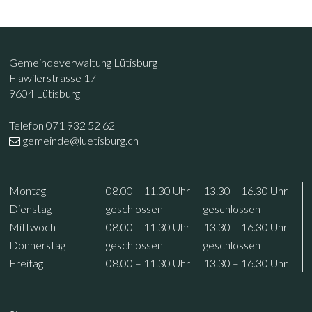
Footer
Kontakt
Gemeindeverwaltung Lütisburg
Flawilerstrasse 17
9604 Lütisburg
Telefon 071 932 52 62
gemeinde@luetisburg.ch
Öffnungszeiten
Wochentag
Vormittag
Nachmittag
Mo
ntag
08.00 – 11.30
Uhr
13.30 – 16.30
Uhr
Di
enstag
geschlossen
geschlossen
Mi
ttwoch
08.00 – 11.30
Uhr
13.30 – 16.30
Uhr
Do
nnerstag
geschlossen
geschlossen
Fr
eitag
08.00 – 11.30
Uhr
13.30 – 16.30
Uhr