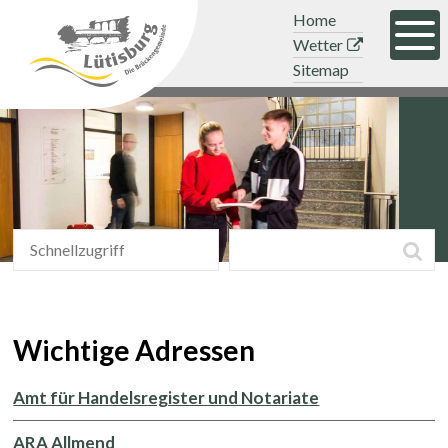
Navigieren in der Gemeinde Lütisb
Schnellnavigation
Mobile Hauptnavigation
Topnavigation
Home
Men
Wetter
Sitemap
Schnellzugriff
Suchbegriff
Suc
Schnellzugriff
Wichtige Adressen
Amt für Handelsregister und Notariate
ARA Allmend