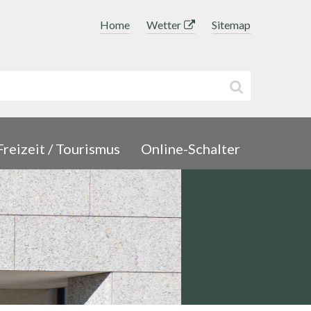
Topnavigation
Home
Wetter
Sitemap
uchbegriff
Suche sta
Freizeit / Tourismus
Online-Schalter