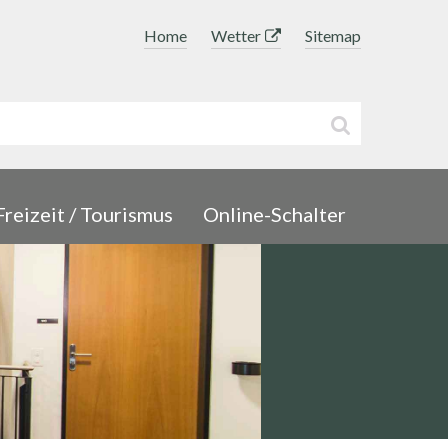
Topnavigation
Home
Wetter
Sitemap
uchbegriff
Suche sta
Freizeit / Tourismus
Online-Schalter