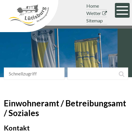
Navigieren in der Gemeinde Lütisb
Schnellnavigation
Mobile Hauptnavigation
Topnavigation
Home
Men
Wetter
Sitemap
Schnellzugriff
Suchbegriff
Suc
Schnellzugriff
Einwohneramt / Betreibungsamt
/ Soziales
Kontakt