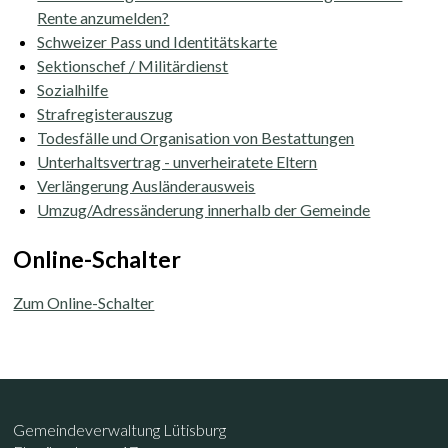
Rente anzumelden?
Schweizer Pass und Identitätskarte
Sektionschef / Militärdienst
Sozialhilfe
Strafregisterauszug
Todesfälle und Organisation von Bestattungen
Unterhaltsvertrag - unverheiratete Eltern
Verlängerung Ausländerausweis
Umzug/Adressänderung innerhalb der Gemeinde
Beschreibung Einwohneramt / Betreibung
Online-Schalter
Zum Online-Schalter
Footer
Kontakt
Gemeindeverwaltung Lütisburg