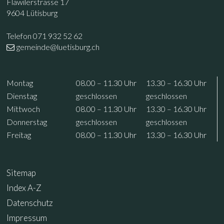
Flawilerstrasse 17
9604 Lütisburg
Telefon 071 932 52 62
gemeinde@luetisburg.ch
Öffnungszeiten
Wochentag
Vormittag
Nachmittag
Mo
ntag
08.00 – 11.30
Uhr
13.30 – 16.30
Uhr
Di
enstag
geschlossen
geschlossen
Mi
ttwoch
08.00 – 11.30
Uhr
13.30 – 16.30
Uhr
Do
nnerstag
geschlossen
geschlossen
Fr
eitag
08.00 – 11.30
Uhr
13.30 – 16.30
Uhr
Sitemap
Index A-Z
Datenschutz
Impressum