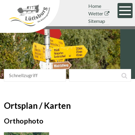
Navigieren in der Gemeinde Lütisb
Schnellnavigation
Mobile Hauptnavigation
Topnavigation
Home
Men
Wetter
Sitemap
Schnellzugriff
Suchbegriff
Suc
Schnellzugriff
Ortsplan / Karten
Orthophoto