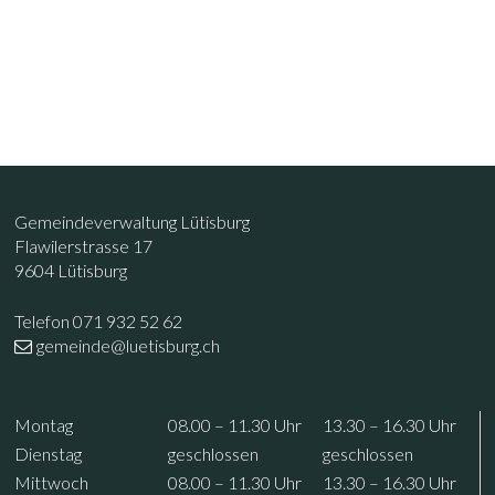
Footer
Kontakt
Gemeindeverwaltung Lütisburg
Flawilerstrasse 17
9604 Lütisburg
Telefon 071 932 52 62
gemeinde@luetisburg.ch
Öffnungszeiten
Wochentag
Vormittag
Nachmittag
Mo
ntag
08.00 – 11.30
Uhr
13.30 – 16.30
Uhr
Di
enstag
geschlossen
geschlossen
Mi
ttwoch
08.00 – 11.30
Uhr
13.30 – 16.30
Uhr