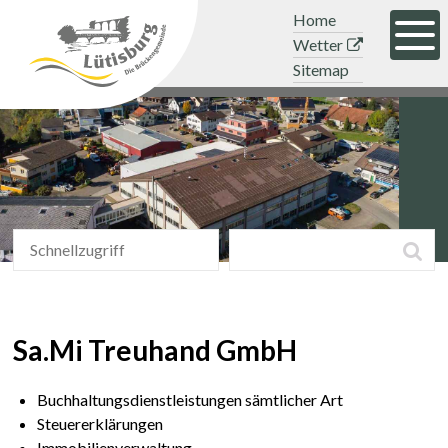
Navigieren in der Gemeinde Lütisb
Schnellnavigation
Mobile Hauptnavigation
Topnavigation
Home
Men
Wetter
Sitemap
Schnellzugriff
Suchbegriff
Suc
Schnellzugriff
Sa.Mi Treuhand GmbH
Buchhaltungsdienstleistungen sämtlicher Art
Steuererklärungen
Immobilienverwaltung