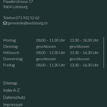
Flawilerstrasse 17
9604 Lütisburg
Telefon 071 932 52 62
gemeinde@luetisburg.ch
Öffnungszeiten
Wochentag
Vormittag
Nachmittag
Mo
ntag
08.00 – 11.30
Uhr
13.30 – 16.30
Uhr
Di
enstag
geschlossen
geschlossen
Mi
ttwoch
08.00 – 11.30
Uhr
13.30 – 16.30
Uhr
Do
nnerstag
geschlossen
geschlossen
Fr
eitag
08.00 – 11.30
Uhr
13.30 – 16.30
Uhr
Sitemap
Index A-Z
Datenschutz
Impressum