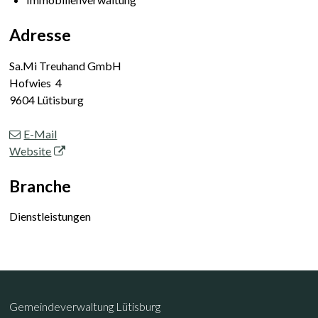
Adresse
Sa.Mi Treuhand GmbH
Hofwies 4
9604 Lütisburg
E-Mail
Website
Branche
Dienstleistungen
Footer
Kontakt
Gemeindeverwaltung Lütisburg