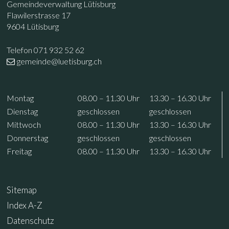
Footer
Kontakt
Gemeindeverwaltung Lütisburg
Flawilerstrasse 17
9604 Lütisburg
Telefon 071 932 52 62
gemeinde@luetisburg.ch
Öffnungszeiten
Wochentag
Vormittag
Nachmittag
Mo
ntag
08.00 – 11.30
Uhr
13.30 – 16.30
Uhr
Di
enstag
geschlossen
geschlossen
Mi
ttwoch
08.00 – 11.30
Uhr
13.30 – 16.30
Uhr
Do
nnerstag
geschlossen
geschlossen
Fr
eitag
08.00 – 11.30
Uhr
13.30 – 16.30
Uhr
Sitemap
Index A-Z
Datenschutz