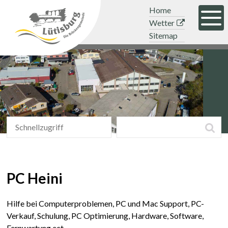
Navigieren in der Gemeinde Lütisb
Schnellnavigation
Mobile Hauptnavigation
Topnavigation
Home
Men
Wetter
Sitemap
Schnellzugriff
Suchbegriff
Suc
Schnellzugriff
PC Heini
Hilfe bei Computerproblemen, PC und Mac Support, PC-
Verkauf, Schulung, PC Optimierung, Hardware, Software,
Fernwartung ect.