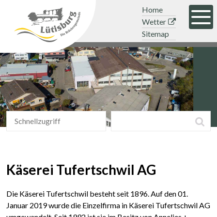
Navigieren in der Gemeinde Lütisb
Schnellnavigation
Mobile Hauptnavigation
Topnavigation
Home
Men
Wetter
Sitemap
Schnellzugriff
Suchbegriff
Suc
Schnellzugriff
Käserei Tufertschwil AG
Die Käserei Tufertschwil besteht seit 1896. Auf den 01.
Januar 2019 wurde die Einzelfirma in Käserei Tufertschwil AG
umgewandelt. Seit 1992 ist sie im Besitz von Annelies +