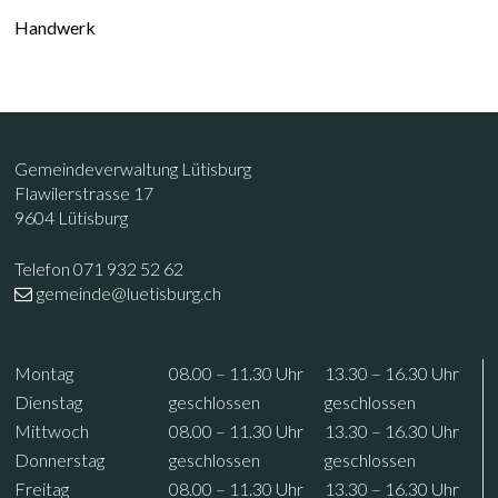
Handwerk
Footer
Kontakt
Gemeindeverwaltung Lütisburg
Flawilerstrasse 17
9604 Lütisburg
Telefon 071 932 52 62
gemeinde@luetisburg.ch
Öffnungszeiten
Wochentag
Vormittag
Nachmittag
Mo
ntag
08.00 – 11.30
Uhr
13.30 – 16.30
Uhr
Di
enstag
geschlossen
geschlossen
Mi
ttwoch
08.00 – 11.30
Uhr
13.30 – 16.30
Uhr
Do
nnerstag
geschlossen
geschlossen
Fr
eitag
08.00 – 11.30
Uhr
13.30 – 16.30
Uhr