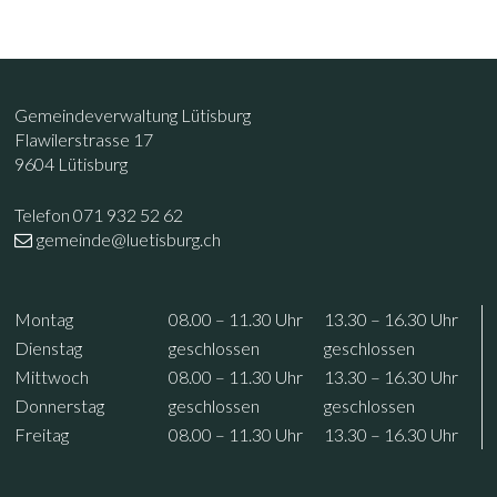
Footer
Kontakt
Gemeindeverwaltung Lütisburg
Flawilerstrasse 17
9604 Lütisburg
Telefon 071 932 52 62
gemeinde@luetisburg.ch
Öffnungszeiten
Wochentag
Vormittag
Nachmittag
Mo
ntag
08.00 – 11.30
Uhr
13.30 – 16.30
Uhr
Di
enstag
geschlossen
geschlossen
Mi
ttwoch
08.00 – 11.30
Uhr
13.30 – 16.30
Uhr
Do
nnerstag
geschlossen
geschlossen
Fr
eitag
08.00 – 11.30
Uhr
13.30 – 16.30
Uhr