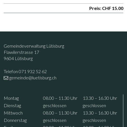
Preis: CHF 15.00
Footer
Kontakt
Gemeindeverwaltung Lütisburg
Flawilerstrasse 17
9604 Lütisburg
Telefon 071 932 52 62
gemeinde@luetisburg.ch
Öffnungszeiten
Wochentag
Vormittag
Nachmittag
Mo
ntag
08.00 – 11.30
Uhr
13.30 – 16.30
Uhr
Di
enstag
geschlossen
geschlossen
Mi
ttwoch
08.00 – 11.30
Uhr
13.30 – 16.30
Uhr
Do
nnerstag
geschlossen
geschlossen