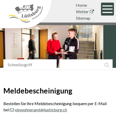
Navigieren in der Gemeinde Lütisb
Schnellnavigation
Mobile Hauptnavigation
Topnavigation
Home
Men
Wetter
Sitemap
Schnellzugriff
Suchbegriff
Suc
Schnellzugriff
Meldebescheinigung
Bestellen Sie Ihre Meldebescheinigung bequem per E-Mail
bei
einwohneramt@luetisburg.ch