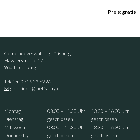
Preis: gratis
Footer
Kontakt
Gemeindeverwaltung Lütisburg
Flawilerstrasse 17
9604 Lütisburg
Telefon 071 932 52 62
gemeinde@luetisburg.ch
Öffnungszeiten
Wochentag
Vormittag
Nachmittag
Mo
ntag
08.00 – 11.30
Uhr
13.30 – 16.30
Uhr
Di
enstag
geschlossen
geschlossen
Mi
ttwoch
08.00 – 11.30
Uhr
13.30 – 16.30
Uhr
Do
nnerstag
geschlossen
geschlossen