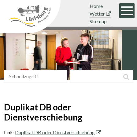
Navigieren in der Gemeinde Lütisb
Schnellnavigation
Mobile Hauptnavigation
Topnavigation
Home
Men
Wetter
Sitemap
Schnellzugriff
Suchbegriff
Suc
Schnellzugriff
Duplikat DB oder
Dienstverschiebung
Link:
Duplikat DB oder Dienstverschiebung