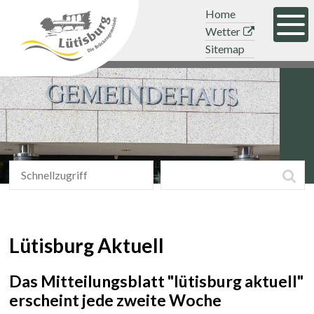
Navigieren in der Gemeinde Lütisb
Schnellnavigation
Mobile Hauptnavigation
Topnavigation
Home
Men
Wetter
Sitemap
Schnellzugriff
Suchbegriff
Suc
Schnellzugriff
Lütisburg Aktuell
Das Mitteilungsblatt "lütisburg aktuell"
erscheint jede zweite Woche