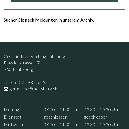
Suchen Sie nach Meldungen in unserem Archiv.
Footer
Kontakt
Gemeindeverwaltung Lütisburg
Flawilerstrasse 17
9604 Lütisburg
Telefon 071 932 52 62
gemeinde@luetisburg.ch
Öffnungszeiten
Wochentag
Vormittag
Nachmittag
Mo
ntag
08.00 – 11.30
Uhr
13.30 – 16.30
Uhr
Di
enstag
geschlossen
geschlossen
Mi
ttwoch
08.00 – 11.30
Uhr
13.30 – 16.30
Uhr