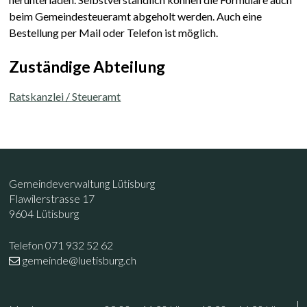
beim Gemeindesteueramt abgeholt werden. Auch eine
Bestellung per Mail oder Telefon ist möglich.
Zuständige Abteilung
Ratskanzlei / Steueramt
Footer
Kontakt
Gemeindeverwaltung Lütisburg
Flawilerstrasse 17
9604 Lütisburg
Telefon 071 932 52 62
gemeinde@luetisburg.ch