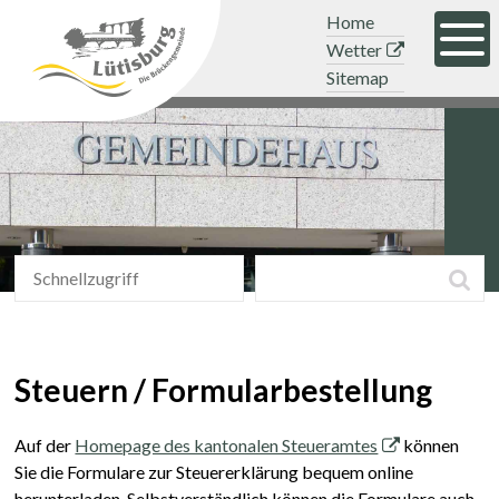
Navigieren in der Gemeinde Lütisb
Schnellnavigation
Mobile Hauptnavigation
Topnavigation
Home
Men
Wetter
Sitemap
Schnellzugriff
Suchbegriff
Suc
Schnellzugriff
Steuern / Formularbestellung
Auf der
Homepage des kantonalen Steueramtes
können
Sie die Formulare zur Steuererklärung bequem online
herunterladen. Selbstverständlich können die Formulare auch