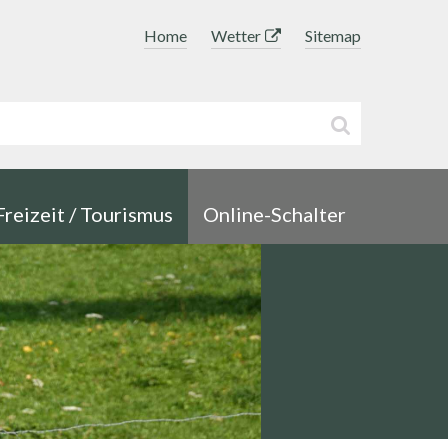
Topnavigation
Home
Wetter
Sitemap
uchbegriff
Suche sta
Freizeit / Tourismus
Online-Schalter