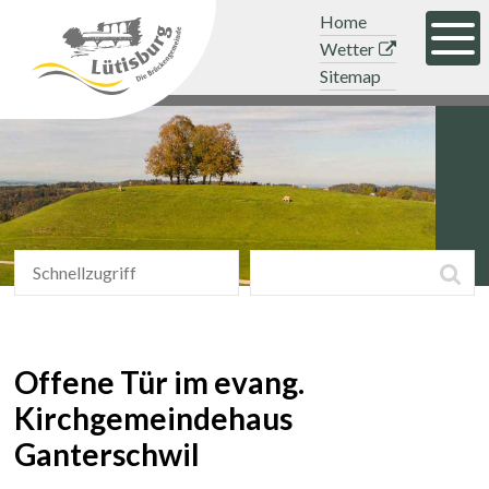
Navigieren in der Gemeinde Lütisb
Schnellnavigation
Mobile Hauptnavigation
Topnavigation
Home
Men
Wetter
Sitemap
Schnellzugriff
Suchbegriff
Suc
Schnellzugriff
Offene Tür im evang.
Kirchgemeindehaus
Ganterschwil