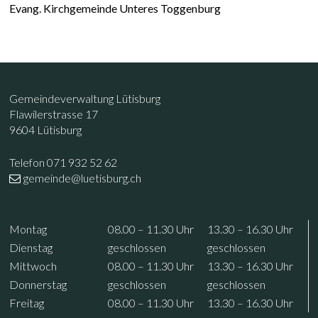
Evang. Kirchgemeinde Unteres Toggenburg
Footer
Kontakt
Gemeindeverwaltung Lütisburg
Flawilerstrasse 17
9604 Lütisburg
Telefon 071 932 52 62
gemeinde@luetisburg.ch
Öffnungszeiten
Wochentag
Vormittag
Nachmittag
Mo
ntag
08.00 – 11.30
Uhr
13.30 – 16.30
Uhr
Di
enstag
geschlossen
geschlossen
Mi
ttwoch
08.00 – 11.30
Uhr
13.30 – 16.30
Uhr
Do
nnerstag
geschlossen
geschlossen
Fr
eitag
08.00 – 11.30
Uhr
13.30 – 16.30
Uhr