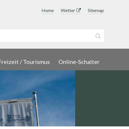
Topnavigation
Home
Wetter
Sitemap
uchbegriff
Suche sta
Freizeit / Tourismus
Online-Schalter