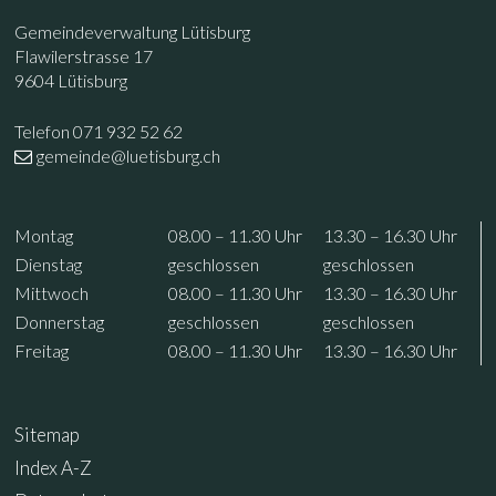
Footer
Kontakt
Gemeindeverwaltung Lütisburg
Flawilerstrasse 17
9604 Lütisburg
Telefon 071 932 52 62
gemeinde@luetisburg.ch
Öffnungszeiten
Wochentag
Vormittag
Nachmittag
Mo
ntag
08.00 – 11.30
Uhr
13.30 – 16.30
Uhr
Di
enstag
geschlossen
geschlossen
Mi
ttwoch
08.00 – 11.30
Uhr
13.30 – 16.30
Uhr
Do
nnerstag
geschlossen
geschlossen
Fr
eitag
08.00 – 11.30
Uhr
13.30 – 16.30
Uhr
Sitemap
Index A-Z