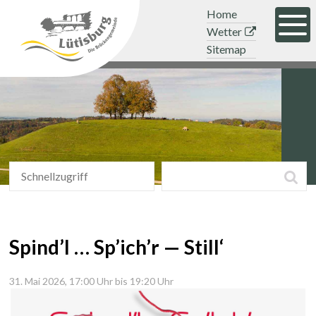
Navigieren in der Gemeinde Lütisb
Schnellnavigation
Mobile Hauptnavigation
Topnavigation
Home
Men
Wetter
Sitemap
Schnellzugriff
Suchbegriff
Suc
Schnellzugriff
Spind’l … Sp’ich’r — Still‘
31. Mai 2026
, 17:00 Uhr
bis 19:20 Uhr