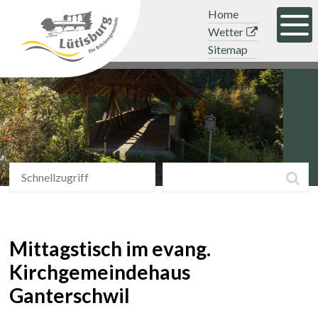
Navigieren in der Gemeinde Lütisb
Schnellnavigation
Mobile Hauptnavigation
Topnavigation
Home
Men
Wetter
Sitemap
Schnellzugriff
Suchbegriff
Suc
Schnellzugriff
Mittagstisch im evang.
Kirchgemeindehaus
Ganterschwil