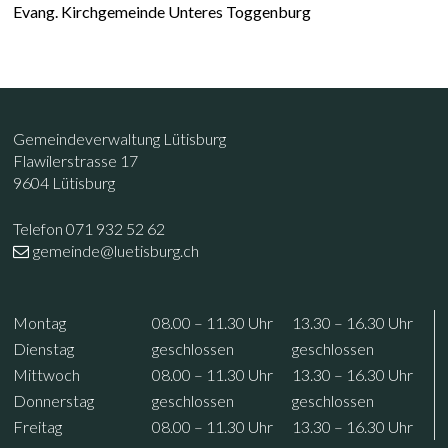
Evang. Kirchgemeinde Unteres Toggenburg
Footer
Kontakt
Gemeindeverwaltung Lütisburg
Flawilerstrasse 17
9604 Lütisburg
Telefon 071 932 52 62
gemeinde@luetisburg.ch
Öffnungszeiten
Wochentag
Vormittag
Nachmittag
Mo
ntag
08.00 – 11.30
Uhr
13.30 – 16.30
Uhr
Di
enstag
geschlossen
geschlossen
Mi
ttwoch
08.00 – 11.30
Uhr
13.30 – 16.30
Uhr
Do
nnerstag
geschlossen
geschlossen
Fr
eitag
08.00 – 11.30
Uhr
13.30 – 16.30
Uhr